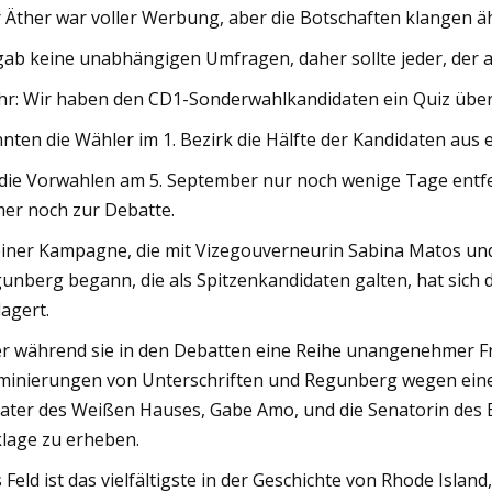
 Äther war voller Werbung, aber die Botschaften klangen äh
gab keine unabhängigen Umfragen, daher sollte jeder, der a
r: Wir haben den CD1-Sonderwahlkandidaten ein Quiz über 
nten die Wähler im 1. Bezirk die Hälfte der Kandidaten aus 
die Vorwahlen am 5. September nur noch wenige Tage entfer
er noch zur Debatte.
einer Kampagne, die mit Vizegouverneurin Sabina Matos u
unberg begann, die als Spitzenkandidaten galten, hat sich
lagert.
r während sie in den Debatten eine Reihe unangenehmer F
inierungen von Unterschriften und Regunberg wegen eines
ater des Weißen Hauses, Gabe Amo, und die Senatorin des B
lage zu erheben.
 Feld ist das vielfältigste in der Geschichte von Rhode Isla