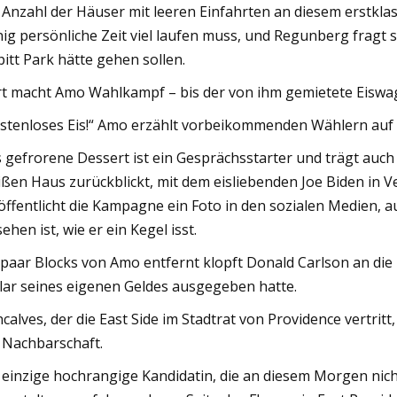
 Anzahl der Häuser mit leeren Einfahrten an diesem erstkl
ig persönliche Zeit viel laufen muss, und Regunberg fragt s
pitt Park hätte gehen sollen.
t macht Amo Wahlkampf – bis der von ihm gemietete Eiswage
stenloses Eis!“ Amo erzählt vorbeikommenden Wählern auf
 gefrorene Dessert ist ein Gesprächsstarter und trägt auch 
ßen Haus zurückblickt, mit dem eisliebenden Joe Biden in 
öffentlicht die Kampagne ein Foto in den sozialen Medien, 
sehen ist, wie er ein Kegel isst.
 paar Blocks von Amo entfernt klopft Donald Carlson an di
lar seines eigenen Geldes ausgegeben hatte.
calves, der die East Side im Stadtrat von Providence vertr
 Nachbarschaft.
 einzige hochrangige Kandidatin, die an diesem Morgen nicht