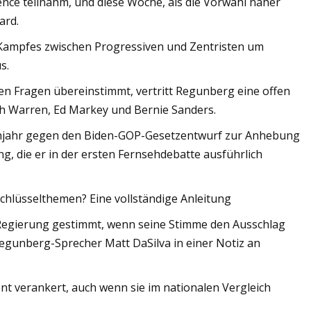
ence teilnahm, und diese Woche, als die Vorwahl näher
ard.
l-Kampfes zwischen Progressiven und Zentristen um
s.
chen Fragen übereinstimmt, vertritt Regunberg eine offen
eth Warren, Ed Markey und Bernie Sanders.
 Frühjahr gegen den Biden-GOP-Gesetzentwurf zur Anhebung
, die er in der ersten Fernsehdebatte ausführlich
hlüsselthemen? Eine vollständige Anleitung
r Regierung gestimmt, wenn seine Stimme den Ausschlag
Regunberg-Sprecher Matt DaSilva in einer Notiz an
t verankert, auch wenn sie im nationalen Vergleich