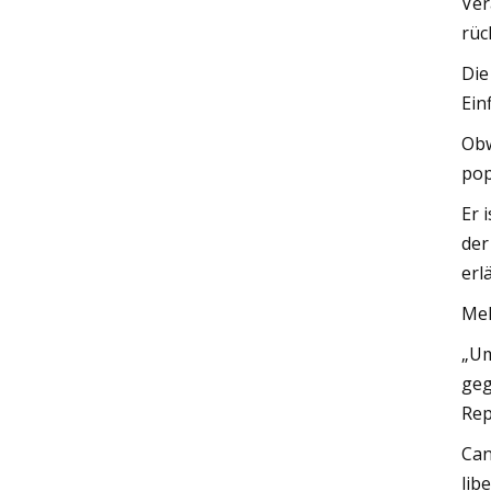
Ver
rüc
Die
Ein
Obw
pop
Er 
der
erl
Meh
„Um
geg
Rep
Can
libe