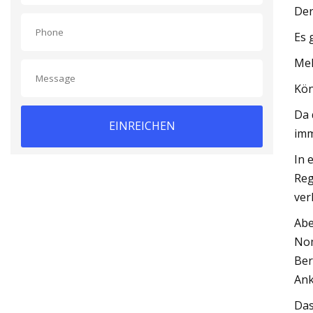
Der
Es 
Meh
Kön
Da 
EINREICHEN
imm
In 
Reg
ver
Abe
Nom
Ber
Ank
Das