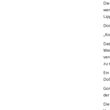
Die
wen
Lip
Dor
„Ko
Das
Wei
ver
zu 
Ein
Dol
Gon
der
Die