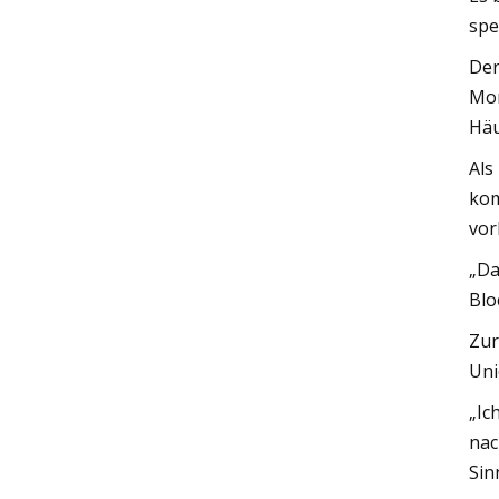
spe
Der
Mor
Häu
Als
kom
vor
„Da
Blo
Zur
Uni
„Ic
nac
Sin