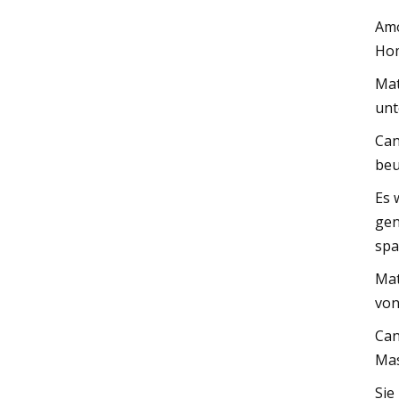
Amo
Hom
Mat
unt
Can
beu
Es 
gen
spa
Mat
von
Can
Mas
Sie