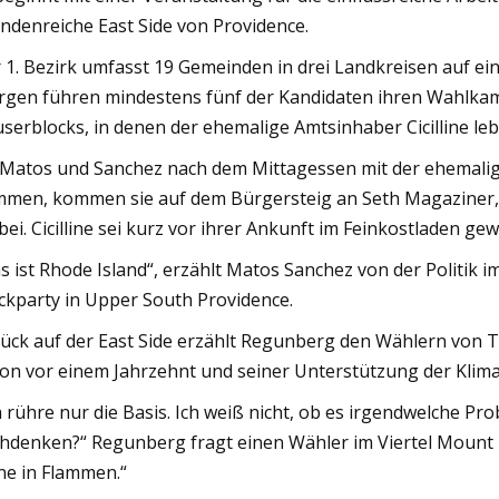
ndenreiche East Side von Providence.
 1. Bezirk umfasst 19 Gemeinden in drei Landkreisen auf ei
gen führen mindestens fünf der Kandidaten ihren Wahlkamp
serblocks, in denen der ehemalige Amtsinhaber Cicilline leb
 Matos und Sanchez nach dem Mittagessen mit der ehemali
men, kommen sie auf dem Bürgersteig an Seth Magaziner,
bei. Cicilline sei kurz vor ihrer Ankunft im Feinkostladen ge
s ist Rhode Island“, erzählt Matos Sanchez von der Politik i
ckparty in Upper South Providence.
ück auf der East Side erzählt Regunberg den Wählern von 
on vor einem Jahrzehnt und seiner Unterstützung der Klim
h rühre nur die Basis. Ich weiß nicht, ob es irgendwelche Pr
hdenken?“ Regunberg fragt einen Wähler im Viertel Mount 
ne in Flammen.“