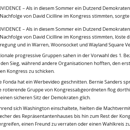
VIDENCE – Als in diesem Sommer ein Dutzend Demokraten –
 Nachfolge von David Cicilline im Kongress stimmten, sorgt
26, 2023
VIDENCE – Als in diesem Sommer ein Dutzend Demokraten –
m Gefängnis zu den Olympischen
 Nachfolge von David Cicilline im Kongress stimmten, löste
elen“: Der ehemalige BMX-Profi Tony
regung und in Warren, Woonsocket und Wayland Square Ve
fman spricht am 7. September im
ionale progressive Gruppen sahen in der Vorwahl des 1. Be
K
 den Sieg, während andere Organisationen hofften, den erst
den Kongress zu schicken.
e Fonda hat ein Werbevideo geschnitten. Bernie Sanders sp
e rotierende Gruppe von Kongressabgeordneten flog dorthin
einen sicheren Sitz der Demokraten glich.
rend sich Washington einschaltete, hielten die Machtverm
echer des Repräsentantenhauses bis hin zum Rest der Kongr
ergreifen, einen Freund zu verraten oder einen Wahlkreis z