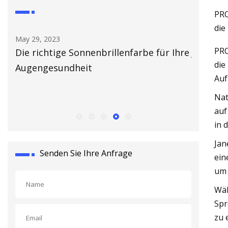
PRO
die
May 30, 2023
May 
PRO
für Ihre
Jennifer Lopez entspannt sich im
„Vo
die
weißen String-Bikini, während sie für
Spi
Auf
Spritzer wirbt
Hof
Nat
UN
auf
in 
Jan
Senden Sie Ihre Anfrage
ein
um 
Wäh
Spr
zu 