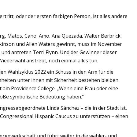
rtritt, oder der ersten farbigen Person, ist alles andere
g, Matos, Cano, Amo, Ana Quezada, Walter Berbrick,
ckinson und Allen Waters gewinnt, muss im November
nd antreten Terri Flynn. Und der Gewinner dieser
iederwahl anstrebt, noch einmal alles tun.
n Wahlzyklus 2022 ein Schuss in den Arm für die
heiten unter ihnen mit Sicherheit bestehen bleiben
t am Providence College. „Wenn eine Frau oder eine
große symbolische Bedeutung haben.“
gressabgeordnete Linda Sánchez – die in der Stadt ist,
 Congressional Hispanic Caucus zu unterstützen – einen
tergewerkschaft und führt weiter in die wähler- und