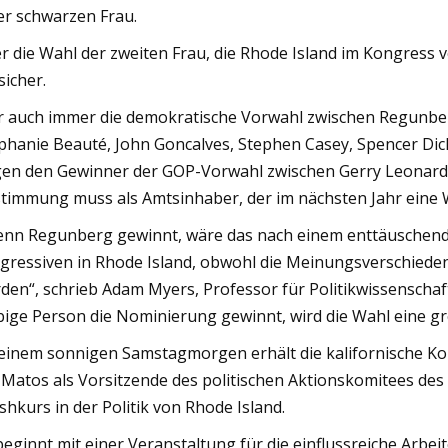
er schwarzen Frau.
r die Wahl der zweiten Frau, die Rhode Island im Kongress ve
sicher.
 auch immer die demokratische Vorwahl zwischen Regunber
phanie Beauté, John Goncalves, Stephen Casey, Spencer Di
en den Gewinner der GOP-Vorwahl zwischen Gerry Leonard u
timmung muss als Amtsinhaber, der im nächsten Jahr eine W
nn Regunberg gewinnt, wäre das nach einem enttäuschende
gressiven in Rhode Island, obwohl die Meinungsverschieden
den“, schrieb Adam Myers, Professor für Politikwissenschaf
bige Person die Nominierung gewinnt, wird die Wahl eine 
einem sonnigen Samstagmorgen erhält die kalifornische Kon
Matos als Vorsitzende des politischen Aktionskomitees des
shkurs in der Politik von Rhode Island.
beginnt mit einer Veranstaltung für die einflussreiche Arbei