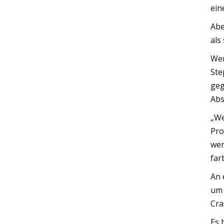
ein
Abe
als 
Wer
Ste
geg
Abs
„We
Pro
wer
far
An 
um 
Cra
Es 