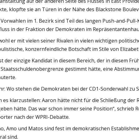
anstaltung auf der anderen Seite des Flusses in East Provid
kte, klopfte sie an Türen in der Nähe des Blackstone Boulev
 Vorwahlen im 1. Bezirk sind Teil des langen Push-and-Pul
fluss in der Fraktion der Demokraten im Repräsentantenhau
ohl er mit vielen seiner Rivalen in vielen wichtigen politis
ulistische, konzernfeindliche Botschaft im Stile von Elizab
ist der einzige Kandidat in diesem Bereich, der in diesem
 Staatsschuldenobergrenze gestimmt hätte, eine Abstimmung
äuterte.
r: Wo stehen die Demokraten bei der CD1-Sonderwahl zu Sc
 es klarzustellen: Aaron hätte nicht für die Schließung de
eben hätte. Das war schon immer seine Position“, schrieb 
orter nach der WPRI-Debatte.
o, Amo und Matos sind fest im demokratischen Establishmen
ral sind.