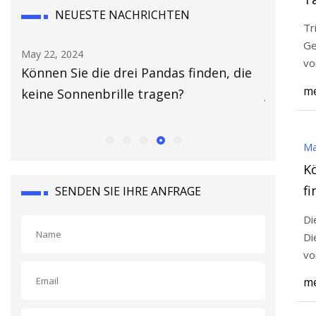
NEUESTE NACHRICHTEN
b
Tr
p
Ge
May 22, 2024
May 16, 2
vo
Können Sie die drei Pandas finden, die
Die bes
sü
me
keine Sonnenbrille tragen?
Jahr 202
Ma
Kö
fi
SENDEN SIE IHRE ANFRAGE
t
Di
Di
vo
Al
me