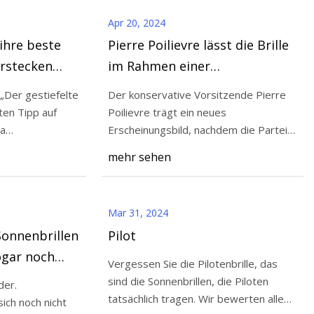
Apr 20, 2024
ihre beste
Pierre Poilievre lässt die Brille
erstecken
im Rahmen einer
Imageüberarbeitung fallen
 „Der gestiefelte
Der konservative Vorsitzende Pierre
ten Tipp auf
Poilievre trägt ein neues
ma
Erscheinungsbild, nachdem die Partei
m
in einer Reihe jüngst
mehr sehen
Mar 31, 2024
Sonnenbrillen
Pilot
ogar noch
Vergessen Sie die Pilotenbrille, das
Hier ist
sind die Sonnenbrillen, die Piloten
der.
tatsächlich tragen. Wir bewerten alle
ch noch nicht