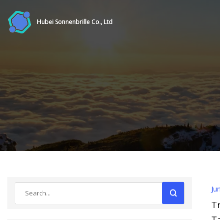
Hubei Sonnenbrille Co., Ltd
Ju
T
T