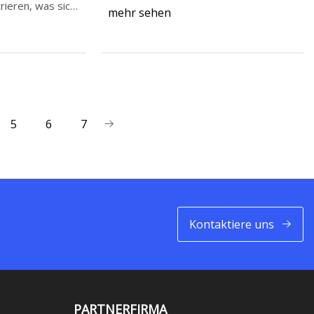
empfohl
rieren, was sich
mehr sehen
5
6
7
Kontaktiere uns
PARTNERFIRMA