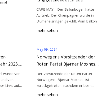
urnal
CAPE MAY – Der Ballonbogen hatte
Auftrieb. Der Champagner wurde in
Blumeneisringen gekühlt. Vom Balkon
und Sohn Tatum, 12
im zweiten Sto
mehr sehen
e Zwillinge mit
ille
May 09, 2024
er-
Norwegens Vorsitzender der
Jahr 2023,
Roten Partei Bjørnar Moxnes
 Editors
tritt zurück, nachdem er beim
l wurde von
Der Vorsitzende der Roten Partei
Diebstahl einer Sonnenbrille
 und von
Norwegens, Bjørnar Moxnes, ist
erwischt wurde
zurückgetreten, nachdem er beim
en
Diebstahl einer Sonnenbr
mehr sehen