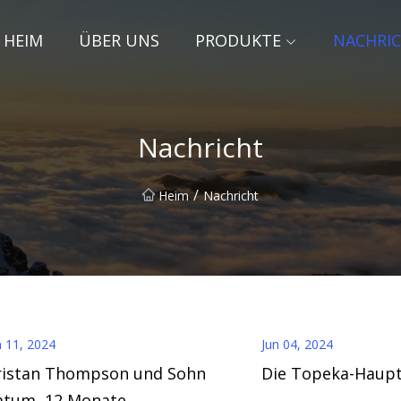
HEIM
ÜBER UNS
PRODUKTE
NACHRI
Nachricht
/
Heim
Nachricht
n 11, 2024
Jun 04, 2024
ristan Thompson und Sohn
Die Topeka-Haupt
atum, 12 Monate,