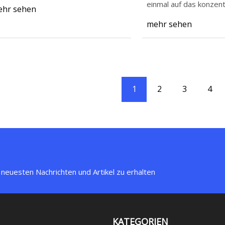
einmal auf das konzent
hr sehen
direkt vor ihnen be
mehr sehen
1
2
3
4
 neuesten Nachrichten und Artikel zu erhalten
KATEGORIEN