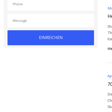
Ma
He
Sh
The 
EINREICHEN
it
Es
me
Ap
7
De
Ch
Sk