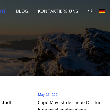
CHT
BLOG
KONTAKTIERE UNS
May 29, 2024
stadt
Cape May ist der neue Ort für
Junggesellenabschiede