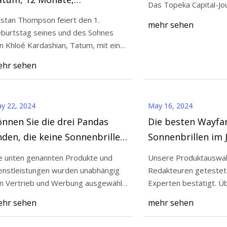
Das Topeka Capital-Jo
ezaubernde Zwillinge mit
istan Thompson feiert den 1.
mehr sehen
assender Sonnenbrille
burtstag seines und des Sohnes
024
Jun 11, 2024
n Khloé Kardashian, Tatum, mit einer
ten Wayfarer-Sonnenbrillen im
Tristan Thompson 
ßen Hommage un
hr sehen
3, getestet von Style Editors
Monate, bezaubernd
passender Sonnenbr
y 22, 2024
May 16, 2024
nnen Sie die drei Pandas
Die besten Wayfar
nden, die keine Sonnenbrille
Sonnenbrillen im 
ragen?
getestet von Style
e unten genannten Produkte und
Unsere Produktauswah
enstleistungen wurden unabhängig
Redakteuren getestet
n Vertrieb und Werbung ausgewählt.
Experten bestätigt. Über Links auf
lerdings er
unserer Website könn
hr sehen
mehr sehen