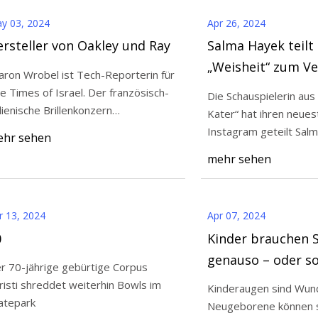
y 03, 2024
Apr 26, 2024
rsteller von Oakley und Ray
Salma Hayek teilt 
„Weisheit“ zum V
aron Wrobel ist Tech-Reporterin für
grauer Haare
Times of Israel. Der französisch-
Die Schauspielerin aus
alienische Brillenkonzern
Kater“ hat ihren neues
silorLuxottic
Instagram geteilt Sal
hr sehen
Hayek/Instagram Sal
mehr sehen
r 13, 2024
Apr 07, 2024
0
Kinder brauchen 
genauso – oder s
r 70-jährige gebürtige Corpus
mehr – als Erwachsene. 
risti shreddet weiterhin Bowls im
Kinderaugen sind Wun
der Grund.
atepark
Neugeborene können si