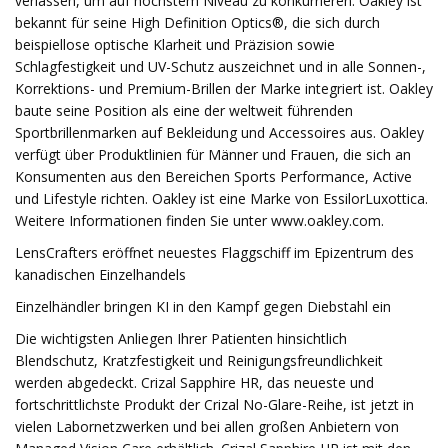
verlassen, um auf höchstem Niveau zu konkurrieren. Oakley ist
bekannt für seine High Definition Optics®, die sich durch
beispiellose optische Klarheit und Präzision sowie
Schlagfestigkeit und UV-Schutz auszeichnet und in alle Sonnen-,
Korrektions- und Premium-Brillen der Marke integriert ist. Oakley
baute seine Position als eine der weltweit führenden
Sportbrillenmarken auf Bekleidung und Accessoires aus. Oakley
verfügt über Produktlinien für Männer und Frauen, die sich an
Konsumenten aus den Bereichen Sports Performance, Active
und Lifestyle richten. Oakley ist eine Marke von EssilorLuxottica.
Weitere Informationen finden Sie unter www.oakley.com.
LensCrafters eröffnet neuestes Flaggschiff im Epizentrum des
kanadischen Einzelhandels
Einzelhändler bringen KI in den Kampf gegen Diebstahl ein
Die wichtigsten Anliegen Ihrer Patienten hinsichtlich
Blendschutz, Kratzfestigkeit und Reinigungsfreundlichkeit
werden abgedeckt. Crizal Sapphire HR, das neueste und
fortschrittlichste Produkt der Crizal No-Glare-Reihe, ist jetzt in
vielen Labornetzwerken und bei allen großen Anbietern von