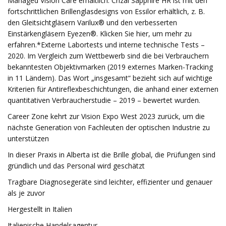
Managed Vision Care erhältlich. Crizal Sapphire HR ist mit den
fortschrittlichen Brillenglasdesigns von Essilor erhältlich, z. B.
den Gleitsichtgläsern Varilux® und den verbesserten
Einstärkengläsern Eyezen®. Klicken Sie hier, um mehr zu
erfahren.*Externe Labortests und interne technische Tests –
2020. Im Vergleich zum Wettbewerb sind die bei Verbrauchern
bekanntesten Objektivmarken (2019 externes Marken-Tracking
in 11 Ländern). Das Wort „insgesamt“ bezieht sich auf wichtige
Kriterien für Antireflexbeschichtungen, die anhand einer externen
quantitativen Verbraucherstudie – 2019 – bewertet wurden.
Career Zone kehrt zur Vision Expo West 2023 zurück, um die
nächste Generation von Fachleuten der optischen Industrie zu
unterstützen
In dieser Praxis in Alberta ist die Brille global, die Prüfungen sind
gründlich und das Personal wird geschätzt
Tragbare Diagnosegeräte sind leichter, effizienter und genauer
als je zuvor
Hergestellt in Italien
Italienische Handelsagentur