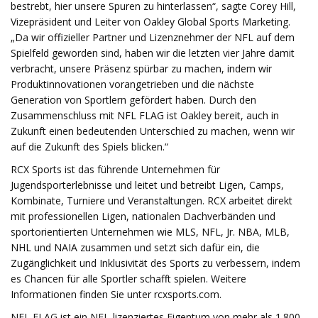
bestrebt, hier unsere Spuren zu hinterlassen“, sagte Corey Hill,
Vizepräsident und Leiter von Oakley Global Sports Marketing.
„Da wir offizieller Partner und Lizenznehmer der NFL auf dem
Spielfeld geworden sind, haben wir die letzten vier Jahre damit
verbracht, unsere Präsenz spürbar zu machen, indem wir
Produktinnovationen vorangetrieben und die nächste
Generation von Sportlern gefördert haben. Durch den
Zusammenschluss mit NFL FLAG ist Oakley bereit, auch in
Zukunft einen bedeutenden Unterschied zu machen, wenn wir
auf die Zukunft des Spiels blicken.“
RCX Sports ist das führende Unternehmen für
Jugendsporterlebnisse und leitet und betreibt Ligen, Camps,
Kombinate, Turniere und Veranstaltungen. RCX arbeitet direkt
mit professionellen Ligen, nationalen Dachverbänden und
sportorientierten Unternehmen wie MLS, NFL, Jr. NBA, MLB,
NHL und NAIA zusammen und setzt sich dafür ein, die
Zugänglichkeit und Inklusivität des Sports zu verbessern, indem
es Chancen für alle Sportler schafft spielen. Weitere
Informationen finden Sie unter rcxsports.com.
NFL FLAG ist ein NFL-lizenziertes Eigentum von mehr als 1.800