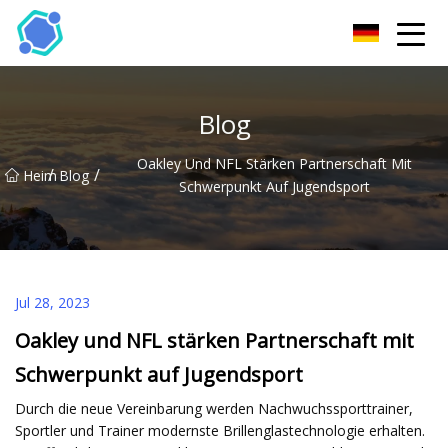
Hubei Sonnenbrille Co., Ltd
Blog
Oakley Und NFL Stärken Partnerschaft Mit
/
/
Heim
Blog
Schwerpunkt Auf Jugendsport
Jul 28, 2023
Oakley und NFL stärken Partnerschaft mit
Schwerpunkt auf Jugendsport
Durch die neue Vereinbarung werden Nachwuchssporttrainer,
Sportler und Trainer modernste Brillenglastechnologie erhalten.