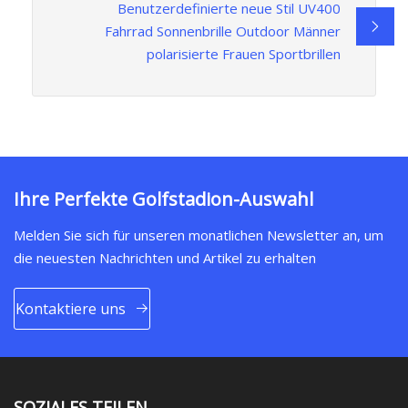
Benutzerdefinierte neue Stil UV400
Fahrrad Sonnenbrille Outdoor Männer
polarisierte Frauen Sportbrillen
Ihre Perfekte Golfstadion-Auswahl
Melden Sie sich für unseren monatlichen Newsletter an, um
die neuesten Nachrichten und Artikel zu erhalten
Kontaktiere uns
SOZIALES TEILEN