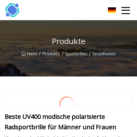
Hubei Sonnenbrille Co., Ltd
Produkte
/
/
/
Heim
Produkte
Sportbrillen
Einzelheiten
Beste UV400 modische polarisierte
Radsportbrille für Männer und Frauen