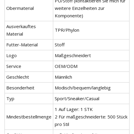
PU/Stoff (kontaktieren Sie mich für
Obermaterial
weitere Einzelheiten zur
Komponente)
Ausverkauftes
TPR/Phylon
Material
Futter-Material
Stoff
Logo
Maßgeschneidert
Service
OEM/ODM
Geschlecht
Männlich
Besonderheit
Modisch/bequem/langlebig
Typ
Sport/Sneaker/Casual
1 Auf Lager: 1 STK
Mindestbestellmenge
2 Für maßgeschneiderte: 500 Stück
pro Stil