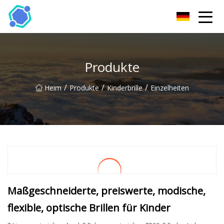
Hubei Sonnenbrille Co., Ltd
Produkte
/
/
/
Heim
Produkte
Kinderbrille
Einzelheiten
Maßgeschneiderte, preiswerte, modische,
flexible, optische Brillen für Kinder