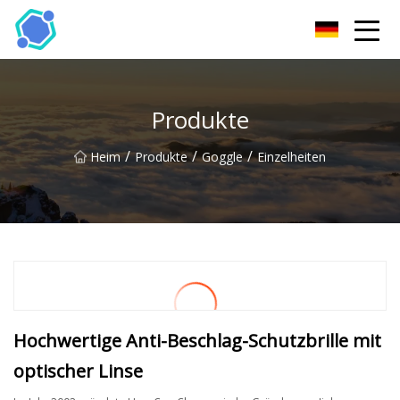
Hubei Sonnenbrille Co., Ltd
Produkte
/
/
/
Heim
Produkte
Goggle
Einzelheiten
Hochwertige Anti-Beschlag-Schutzbrille mit
optischer Linse