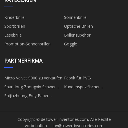
Kinderbrille
Sonnenbrille
Sportbrillen
Optische Brillen
Lesebrille
Brillenzubehör
Promotion-Sonnenbrillen
Goggle
PARTNERFIRMA
Micro Velvet 9000 zu verkaufen
Fabrik für PVC-
Fensterbohrmaschinen
Shandong Zhongxin Schwer
Kundenspezifischer
Branchen Co., Ltd
Beschleunigungsrollenförderer
Shijiazhuang Frey Paper
Product Co., Ltd.
Copyright © de.tower-inventories.com, Alle Rechte
vorbehalten.
joy@tower-inventories.com